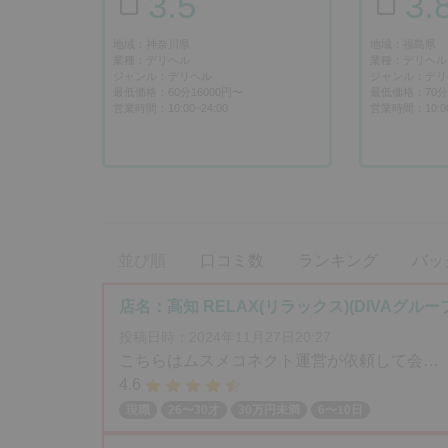
3.5
3.
地域：神奈川県
地域：福島県
業種：デリヘル
業種：デリヘル
ジャンル：デリヘル
ジャンル：デリ
最低価格：60分16000円〜
最低価格：70分1
営業時間：10:00~24:00
営業時間：10:0
並び順
口コミ数
ランキング
バッ
店名：高知 RELAX(リラックス)(DIVAグルー
投稿日時：2024年11月27日20:27
こちらはムスメコネクト運営が依頼して会…
4.6
現職
26〜30才
30万円未満
6〜10日