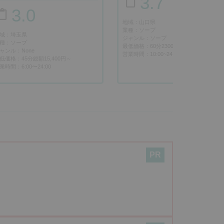
3.7
新着
3.0
地域：山口県
業種：ソープ
域：埼玉県
ジャンル：ソープ
種：ソープ
最低価格：60分23000円〜
ャンル：None
営業時間：10:00~24:00
低価格：45分総額15,400円～
業時間：6:00〜24:00
PR