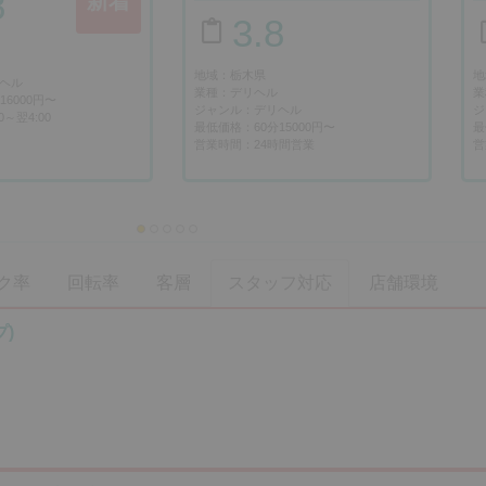
8
新着
3.8
地域：栃木県
地
ヘル
業種：デリヘル
業
6000円〜
ジャンル：デリヘル
ジ
0～翌4:00
最低価格：60分15000円〜
最
営業時間：24時間営業
営
ク率
回転率
客層
スタッフ対応
店舗環境
プ)