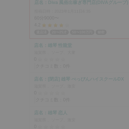
店名：Diva 風俗出稼ぎ専門店(DIVAグループ)
投稿日時：2023年1月11日6:35
60分9000〜
4.2
退店済
20〜25才
50〜100万円
秘密
店名：雄琴 性龍堂
滋賀県 、ソープ、大衆
0
クチコミ数：0件
店名：[閉店] 雄琴 べっぴんハイスクールDX
滋賀県 、ソープ、激安
0
クチコミ数：0件
店名：雄琴 恋人
滋賀県 、ソープ、激安
0