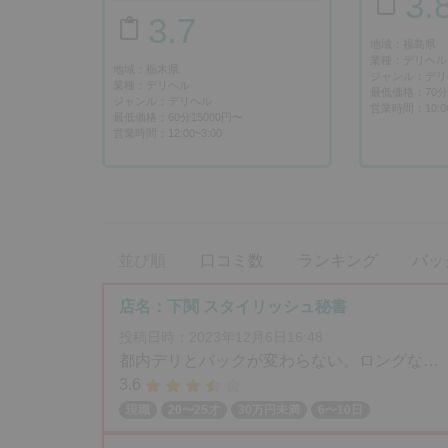
3.
3.7
地域：福島県
業種：デリヘル
地域：栃木県
ジャンル：デリ
業種：デリヘル
最低価格：70分1
ジャンル：デリヘル
営業時間：10:0
最低価格：60分15000円〜
営業時間：12:00~3:00
並び順
口コミ数
ランキング
バッ
店名：下関 スタイリッシュ秘書
投稿日時：2023年12月6日16:48
都内デリとバックが変わらない。ロングな…
3.6
現職
20〜25才
30万円未満
6〜10日