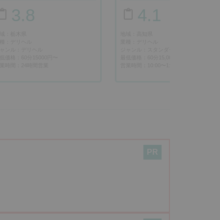
3.8
4.1
域：栃木県
地域：高知県
種：デリヘル
業種：デリヘル
ャンル：デリヘル
ジャンル：スタンダード
低価格：60分15000円〜
最低価格：60分15,000円～
業時間：24時間営業
営業時間：10:00〜1:00
PR