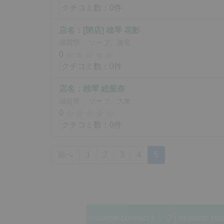
クチコミ数：0件
店名：[閉店] 雄琴 花影
滋賀県 、ソープ、激安
0
クチコミ数：0件
店名：雄琴 絵里奈
滋賀県 、ソープ、大衆
0
クチコミ数：0件
前へ
1
2
3
4
5
musume connectトップ
musume co