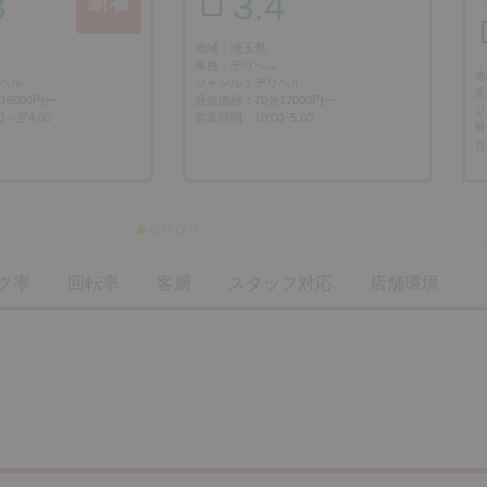
8
3.4
新着
地域：埼玉県
業種：デリヘル
地
ヘル
ジャンル：デリヘル
業
6000円〜
最低価格：70分17000円〜
ジ
0～翌4:00
営業時間：10:00~5:00
最
営
ク率
回転率
客層
スタッフ対応
店舗環境