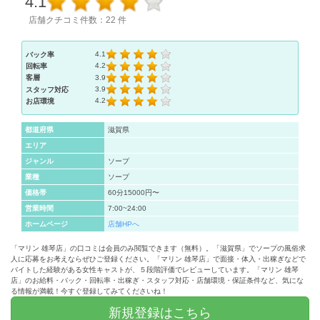
4.1
店舗クチコミ件数：22 件
4.1
バック率
4.2
回転率
3.9
客層
3.9
スタッフ対応
4.2
お店環境
都道府県
滋賀県
エリア
ジャンル
ソープ
業種
ソープ
価格帯
60分15000円〜
営業時間
7:00~24:00
ホームページ
店舗HPへ
「マリン 雄琴店」の口コミは会員のみ閲覧できます（無料）。「滋賀県」でソープの風俗求
人に応募をお考えならぜひご登録ください。「マリン 雄琴店」で面接・体入・出稼ぎなどで
バイトした経験がある女性キャストが、５段階評価でレビューしています。「マリン 雄琴
店」のお給料・バック・回転率・出稼ぎ・スタッフ対応・店舗環境・保証条件など、気にな
る情報が満載！今すぐ登録してみてくださいね！
新規登録はこちら