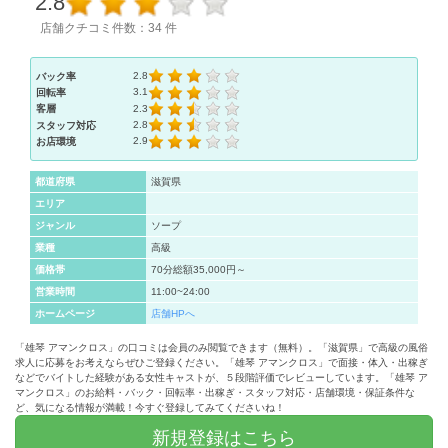
2.8
店舗クチコミ件数：34 件
2.8
バック率
3.1
回転率
2.3
客層
2.8
スタッフ対応
2.9
お店環境
都道府県
滋賀県
エリア
ジャンル
ソープ
業種
高級
価格帯
70分総額35,000円～
営業時間
11:00~24:00
ホームページ
店舗HPへ
「雄琴 アマンクロス」の口コミは会員のみ閲覧できます（無料）。「滋賀県」で高級の風俗
求人に応募をお考えならぜひご登録ください。「雄琴 アマンクロス」で面接・体入・出稼ぎ
などでバイトした経験がある女性キャストが、５段階評価でレビューしています。「雄琴 ア
マンクロス」のお給料・バック・回転率・出稼ぎ・スタッフ対応・店舗環境・保証条件な
ど、気になる情報が満載！今すぐ登録してみてくださいね！
新規登録はこちら