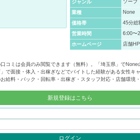
ソープ
ジャンル
None
業種
45分総
価格帯
6:00〜2
営業時間
店舗H
ホームページ
宮店」の口コミは会員のみ閲覧できます（無料）。「埼玉県」でNo
 大宮店」で面接・体入・出稼ぎなどでバイトした経験がある女性
宮店」のお給料・バック・回転率・出稼ぎ・スタッフ対応・店舗環
新規登録はこちら
ログイン