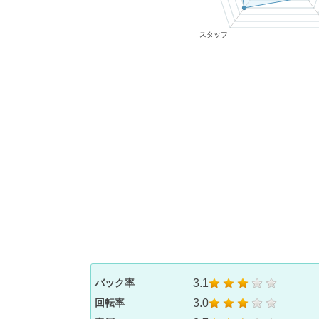
3.1
バック率
3.0
回転率