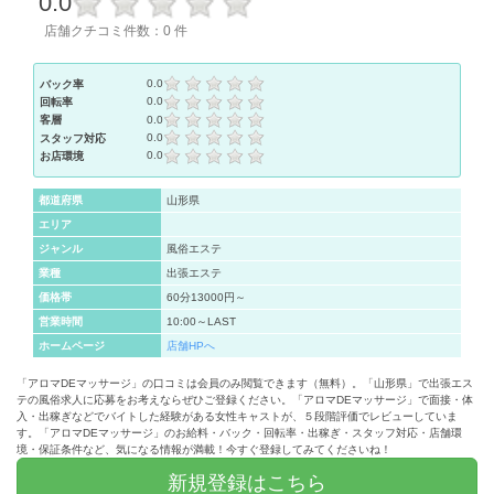
0.0
店舗クチコミ件数：0 件
0.0
バック率
0.0
回転率
0.0
客層
0.0
スタッフ対応
0.0
お店環境
都道府県
山形県
エリア
ジャンル
風俗エステ
業種
出張エステ
価格帯
60分13000円～
営業時間
10:00～LAST
ホームページ
店舗HPへ
「アロマDEマッサージ」の口コミは会員のみ閲覧できます（無料）。「山形県」で出張エス
テの風俗求人に応募をお考えならぜひご登録ください。「アロマDEマッサージ」で面接・体
入・出稼ぎなどでバイトした経験がある女性キャストが、５段階評価でレビューしていま
す。「アロマDEマッサージ」のお給料・バック・回転率・出稼ぎ・スタッフ対応・店舗環
境・保証条件など、気になる情報が満載！今すぐ登録してみてくださいね！
新規登録はこちら