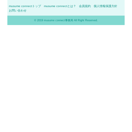
musume connectトップ
musume connectとは？
会員規約
個人情報保護方針
お問い合わせ
© 2019 musume connect事務局 All Right Reserved.