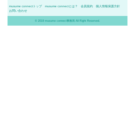
musume connectトップ
musume connectとは？
会員規約
個人情報保護方針
お問い合わせ
© 2019 musume connect事務局 All Right Reserved.