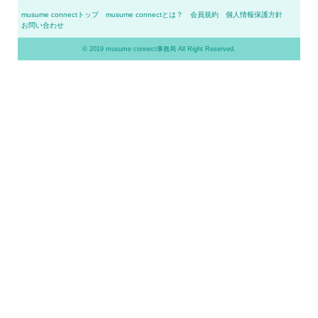
musume connectトップ
musume connectとは？
会員規約
個人情報保護方針
お問い合わせ
© 2019 musume connect事務局 All Right Reserved.